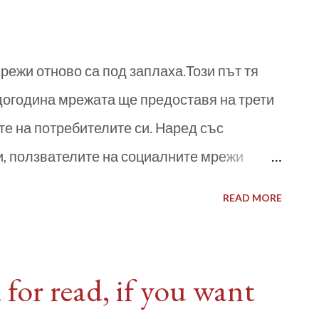
режи отново са под заплаха.Този път тя
 догодина мрежата ще предоставя на трети
е на потребителите си. Наред със
и, ползвателите на социалните мрежи
за своята месторабота, телефонни номера,
READ MORE
иятели. Някои пазят дори
а плащания и банкови сметки, което ги
арите, които използват Фейсбук наброява
for read, if you want
ях в различна степен доброволно е изложил