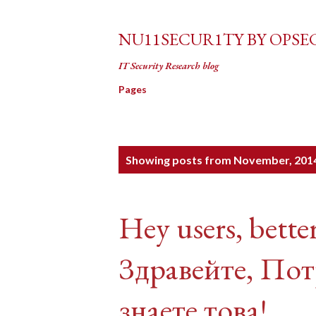
NU11SECUR1TY BY OPSE
IT Security Research blog
Pages
P
Showing posts from November, 201
o
s
Hey users, better
t
s
Здравейте, Пот
знаете това!