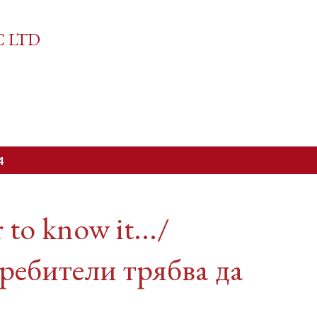
Skip to main content
C LTD
4
 to know it.../
ребители трябва да