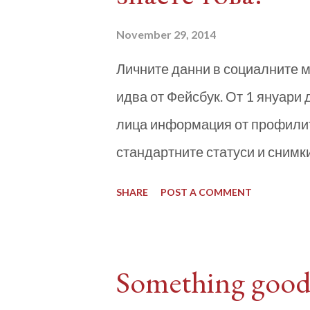
November 29, 2014
Личните данни в социалните м
идва от Фейсбук. От 1 януари
лица информация от профилит
стандартните статуси и снимк
държат в профила си и данни 
SHARE
POST A COMMENT
ценни съобщения до близки пр
конфиденциална информация з
прави уязвими. Броят на бълг
Something good 
2,5 милиона души. Всеки от т